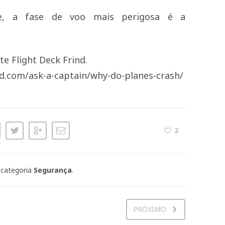
nte, a fase de voo mais perigosa é a
te Flight Deck Frind.
d.
com/ask-a-captain/why-do-
planes-crash/
2
 categoria
Segurança
.
PRÓXIMO