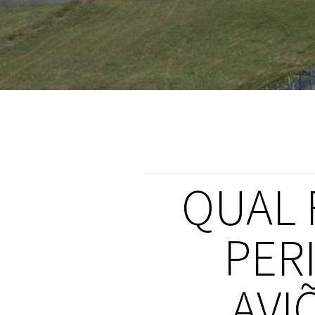
QUAL 
PER
AVI